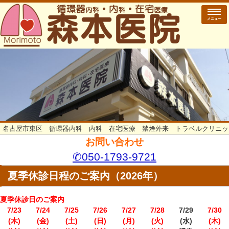
メニュー
名古屋市東区 循環器内科 内科 在宅医療 禁煙外来 トラベルクリニッ
お問い合わせ
✆050-1793-9721
夏季休診日程のご案内（2026年）
夏季休診日のご案内
7/23
7/24
7/25
7/26
7/27
7/28
7/29
7/30
(木)
(金)
(土)
(日)
(月)
(火)
(水)
(木)