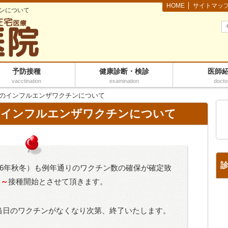
HOME
サイトマッ
チンについて
予防接種
健康診断・検診
医師
vacctination
examination
docto
ーズンのインフルエンザワクチンについて
ズンのインフルエンザワクチンについて
（令和6年秋冬）も例年通りのワクチン数の確保が確定致
日～
接種開始とさせて頂きます。
当日のワクチンがなくなり次第、終了いたします。