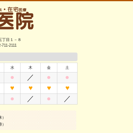
田五丁目１－８
-711-2111
水
木
金
土
●
／
●
●
♥
♥
♥
♥
●
／
●
／
来）
療）