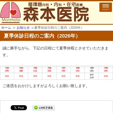
メニュー
ホーム
≫
お知らせ
≫
夏季休診日程のご案内（2026年）
夏季休診日程のご案内（2026年）
誠に勝手ながら、下記の日程にて夏季休暇とさせていただきま
す。
7/23
7/24
7/25
7/26
7/27
7/28
7/29
7/30
(木)
(金)
(土)
(日)
(月)
(火)
(水)
(木)
通常
休診
休診
休診
休診
休診
休診
休診
診療
ご迷惑をおかけしますがよろしくお願い致します。