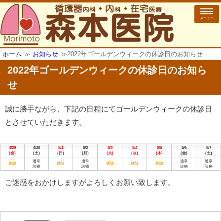
メニュー
ホーム
≫
お知らせ
≫
2022年ゴールデンウィークの休診日のお知らせ
2022年ゴールデンウィークの休診日のお知ら
せ
誠に勝手ながら、下記の日程にてゴールデンウィークの休診日
とさせていただきます。
4/29
4/30
5/1
5/2
5/3
5/4
5/5
5/6
5/7
(金)
(土)
(日)
(月)
(火)
(水)
(木)
(金)
(土)
通常
通常
通常
通常
休診
休診
休診
休診
休診
診療
診療
診療
診療
ご迷惑をおかけしますがよろしくお願い致します。