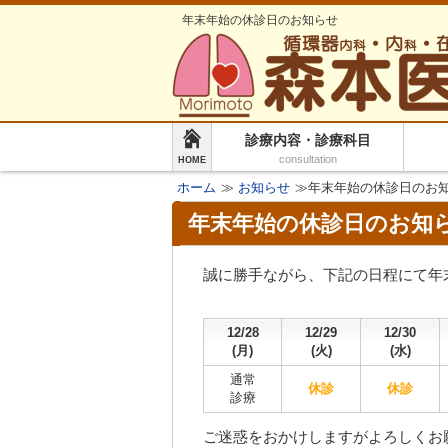
年末年始の休診日のお知らせ
診療内容・診療科目
consultation
HOME
ホーム
≫
お知らせ
≫年末年始の休診日のお
年末年始の休診日のお知
誠に勝手ながら、下記の日程にて年
12/28
12/29
12/30
(月)
(火)
(水)
通常
休診
休診
診療
ご迷惑をおかけしますがよろしくお