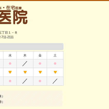
田五丁目１－８
-711-2111
水
木
金
土
●
／
●
●
♥
♥
♥
♥
●
／
●
／
来）
療）