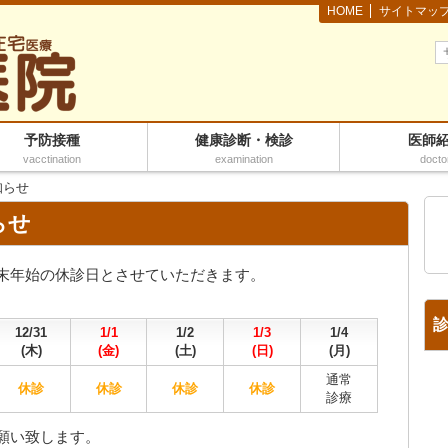
HOME
サイトマッ
予防接種
健康診断・検診
医師
vacctination
examination
docto
知らせ
らせ
末年始の休診日とさせていただきます。
12/31
1/1
1/2
1/3
1/4
(木)
(金)
(土)
(日)
(月)
通常
休診
休診
休診
休診
診療
願い致します。